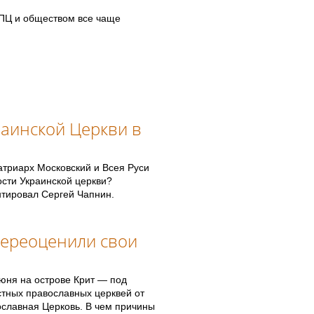
ПЦ и обществом все чаще
раинской Церкви в
атриарх Московский и Всея Руси
ости Украинской церкви?
нтировал Сергей Чапнин.
переоценили свои
юня на острове Крит — под
естных православных церквей от
вославная Церковь. В чем причины