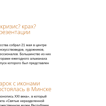
 кризис? крах?
презентации
сства собрал 21 мая в центре
скусствоведов, художников,
ессионалов. Большинство из них
вторами ежегодного альманаха
пуск которого был представлен
арок с иконами
остоялась в Минске
онопись XXI века», в который
екта «Святые неразделенной
дожественном музее Республики