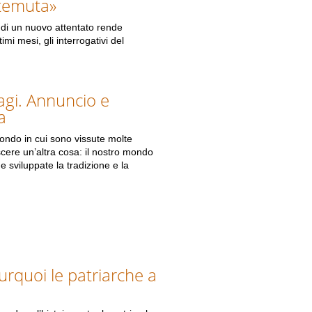
 temuta»
 di un nuovo attentato rende
mi mesi, gli interrogativi del
agi. Annuncio e
a
ondo in cui sono vissute molte
scere un’altra cosa: il nostro mondo
 sviluppate la tradizione e la
urquoi le patriarche a