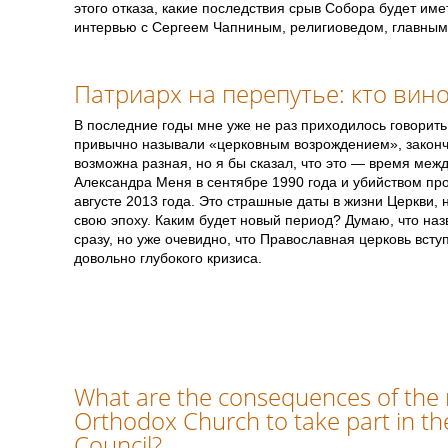
этого отказа, какие последствия срыв Собора будет им
интервью с Сергеем Чапниным, религиоведом, главным
Патриарх на перепутье: кто вин
В последние годы мне уже не раз приходилось говорить
привычно называли «церковным возрождением», законч
возможна разная, но я бы сказал, что это — время меж
Александра Меня в сентябре 1990 года и убийством пр
августе 2013 года. Это страшные даты в жизни Церкви,
свою эпоху. Каким будет новый период? Думаю, что на
сразу, но уже очевидно, что Православная церковь всту
довольно глубокого кризиса.
What are the consequences of the r
Orthodox Church to take part in t
Council?