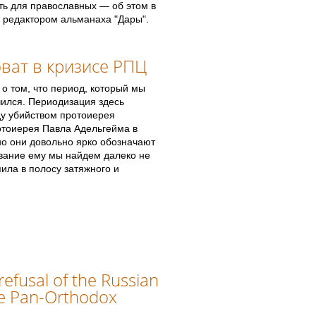
еть для православных — об этом в
 редактором альманаха "Дары".
оват в кризисе РПЦ
 о том, что период, который мы
ился. Периодизация здесь
ду убийством протоиерея
отоиерея Павла Адельгейма в
 но они довольно ярко обозначают
звание ему мы найдем далеко не
пила в полосу затяжного и
efusal of the Russian
he Pan-Orthodox